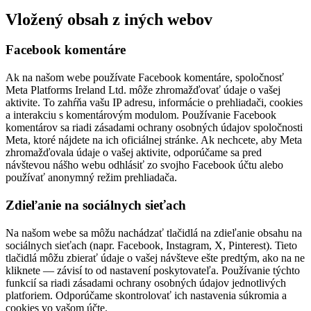
Vložený obsah z iných webov
Facebook komentáre
Ak na našom webe používate Facebook komentáre, spoločnosť
Meta Platforms Ireland Ltd. môže zhromažďovať údaje o vašej
aktivite. To zahŕňa vašu IP adresu, informácie o prehliadači, cookies
a interakciu s komentárovým modulom. Používanie Facebook
komentárov sa riadi zásadami ochrany osobných údajov spoločnosti
Meta, ktoré nájdete na ich oficiálnej stránke. Ak nechcete, aby Meta
zhromažďovala údaje o vašej aktivite, odporúčame sa pred
návštevou nášho webu odhlásiť zo svojho Facebook účtu alebo
používať anonymný režim prehliadača.
Zdieľanie na sociálnych sieťach
Na našom webe sa môžu nachádzať tlačidlá na zdieľanie obsahu na
sociálnych sieťach (napr. Facebook, Instagram, X, Pinterest). Tieto
tlačidlá môžu zbierať údaje o vašej návšteve ešte predtým, ako na ne
kliknete — závisí to od nastavení poskytovateľa. Používanie týchto
funkcií sa riadi zásadami ochrany osobných údajov jednotlivých
platforiem. Odporúčame skontrolovať ich nastavenia súkromia a
cookies vo vašom účte.