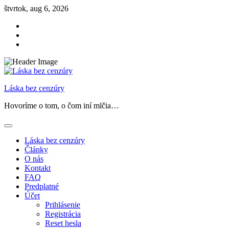
Skip
štvrtok, aug 6, 2026
to
Facebook
content
Instagram
Threads
Láska bez cenzúry
Hovoríme o tom, o čom iní mlčia…
Láska bez cenzúry
Články
O nás
Kontakt
FAQ
Predplatné
Účet
Prihlásenie
Registrácia
Reset hesla