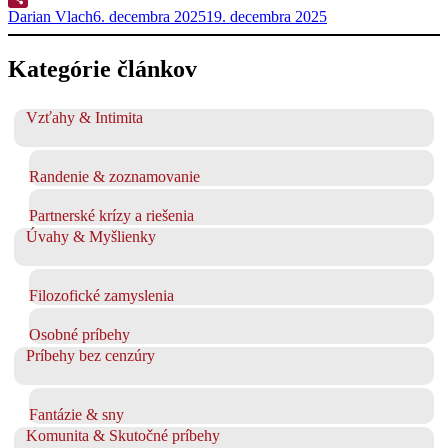
Darian Vlach
6. decembra 2025
19. decembra 2025
Zdieľať
Kategórie článkov
Vzťahy & Intimita
Randenie & zoznamovanie
Partnerské krízy a riešenia
Úvahy & Myšlienky
Filozofické zamyslenia
Osobné príbehy
Príbehy bez cenzúry
Fantázie & sny
Komunita & Skutočné príbehy