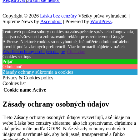
Registrovať
|
Stratili ste heslo?
Copyright © 2026
Láska bez cenzúry
Všetky práva vyhradené. |
Supreme News by
Ascendoor
| Powered by
WordPress
.
Tento web používa súbory cookies na zabezpečenie správneho fungovania,
analýzu návštevnosti a zobrazovanie reklám prostredníctvom Google
AdSense. Niektoré cookies sú nevyhnutné, iné môžete odmietnuť alebo
povoliť podľa vlastných preferencií. Viac informácií nájdete v našich
Zásadách ochrany osobných údajov
.
Čítať viac
Cookies settings
Prijať
Odmietnuť
Zásady ochrany súkromia a cookies
Privacy & Cookies policy
Cookies list
Cookie name
Active
Zásady ochrany osobných údajov
Tieto Zásady ochrany osobných údajov vysvetľujú, aké údaje na
webe Láska bez cenzúry zbierame, ako ich spracúvame, chránime a
aké práva máte podľa GDPR. Naše zásady ochrany osobných
údajov sú navrhnuté tak, aby boli jasné, transparentné a ľahko
pochopiteľné.