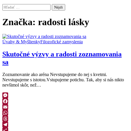
Hľadať:
Značka:
radosti lásky
Úvahy & Myšlienky
Filozofické zamyslenia
Skutočné výzvy a radosti zoznamovania
sa
Zoznamovanie ako aréna Nevstupujeme do nej s kvetmi.
Nevstupujeme s istotou.Vstupujeme potichu. Tak, aby si nás nikto
nevšimol skôr, než…
Messenger
Facebook
Email
WhatsApp
Threads
Telegram