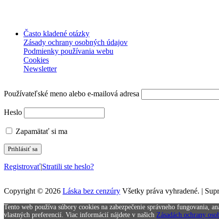
Často kladené otázky
Zásady ochrany osobných údajov
Podmienky používania webu
Cookies
Newsletter
Používateľské meno alebo e‑mailová adresa
Heslo
Zapamätať si ma
Registrovať
|
Stratili ste heslo?
Copyright © 2026
Láska bez cenzúry
Všetky práva vyhradené. | Su
Tento web používa súbory cookies na zabezpečenie správneho fungovania, an
vlastných preferencií. Viac informácií nájdete v našich
Zásadách ochrany oso