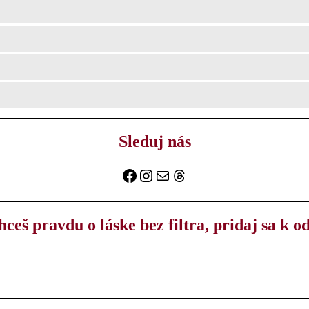
Sleduj nás
Facebook
Instagram
E-mail
Threads
hceš pravdu o láske bez filtra, pridaj sa k o