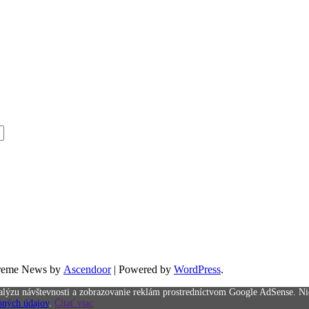
preme News by
Ascendoor
| Powered by
WordPress
.
alýzu návštevnosti a zobrazovanie reklám prostredníctvom Google AdSense. Ni
bných údajov
.
Čítať viac