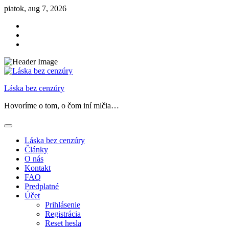
Skip
piatok, aug 7, 2026
to
Facebook
content
Instagram
Threads
Láska bez cenzúry
Hovoríme o tom, o čom iní mlčia…
Láska bez cenzúry
Články
O nás
Kontakt
FAQ
Predplatné
Účet
Prihlásenie
Registrácia
Reset hesla