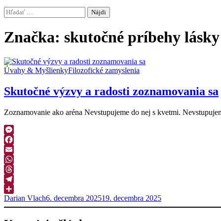
Hľadať:
Značka:
skutočné príbehy lásky
Úvahy & Myšlienky
Filozofické zamyslenia
Skutočné výzvy a radosti zoznamovania sa
Zoznamovanie ako aréna Nevstupujeme do nej s kvetmi. Nevstupujeme
Messenger
Facebook
Email
WhatsApp
Threads
Telegram
Darian Vlach
6. decembra 2025
19. decembra 2025
Zdieľať