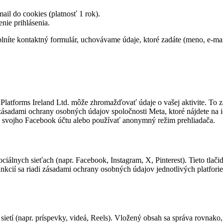
ail do cookies (platnosť 1 rok).
nie prihlásenia.
plníte kontaktný formulár, uchovávame údaje, ktoré zadáte (meno, e‑mai
forms Ireland Ltd. môže zhromažďovať údaje o vašej aktivite. To zahŕ
adami ochrany osobných údajov spoločnosti Meta, ktoré nájdete na ic
o svojho Facebook účtu alebo používať anonymný režim prehliadača.
álnych sieťach (napr. Facebook, Instagram, X, Pinterest). Tieto tlačid
funkcií sa riadi zásadami ochrany osobných údajov jednotlivých platfo
tí (napr. príspevky, videá, Reels). Vložený obsah sa správa rovnako, 