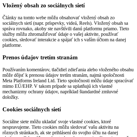
Vložený obsah zo sociálnych sietí
Články na tomto webe môžu obsahovať vložený obsah zo
sociálnych sietí (napr. príspevky, videá, Reels). Vložený obsah sa
správa rovnako, akoby ste navštívili danú platformu priamo. Tieto
služby môžu zhromažďovať údaje o vašej aktivite, používať
cookies, sledovať interakcie a spájať ich s vaším účtom na danej
platforme.
Prenos údajov tretím stranám
Používaním komentárov, tlačidiel zdieľania alebo vloženého obsahu
môže dôjsť k prenosu údajov tretím stranám, najmä spoločnosti
Meta Platforms Ireland Ltd. Tieto spoločnosti môžu údaje spracúvať
mimo EÚ/EHP. V takom prípade sa uplatňujú ich vlastné
mechanizmy ochrany údajov, napríklad štandardné zmluvné
doložky.
Cookies sociálnych sietí
Sociálne siete môžu ukladať svoje vlastné cookies, ktoré
nespravujeme. Tieto cookies môžu sledovať vašu aktivitu na
rôznych stránkach, ak ste prihlásení do svojho účtu na danej