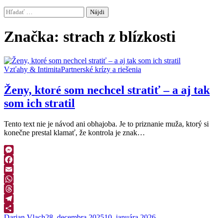
Hľadať:
Značka:
strach z blízkosti
Vzťahy & Intimita
Partnerské krízy a riešenia
Ženy, ktoré som nechcel stratiť – a aj tak
som ich stratil
Tento text nie je návod ani obhajoba. Je to priznanie muža, ktorý si
konečne prestal klamať, že kontrola je znak…
Messenger
Facebook
Email
WhatsApp
Threads
Telegram
Darian Vlach
28. decembra 2025
10. januára 2026
Zdieľať