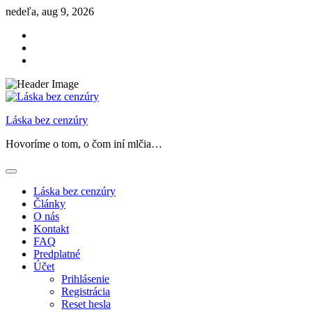
Skip
nedeľa, aug 9, 2026
to
Facebook
content
Instagram
Threads
Láska bez cenzúry
Hovoríme o tom, o čom iní mlčia…
Láska bez cenzúry
Články
O nás
Kontakt
FAQ
Predplatné
Účet
Prihlásenie
Registrácia
Reset hesla