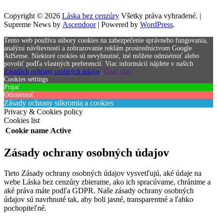
Copyright © 2026
Láska bez cenzúry
Všetky práva vyhradené. |
Supreme News by
Ascendoor
| Powered by
WordPress
.
Tento web používa súbory cookies na zabezpečenie správneho fungovania,
analýzu návštevnosti a zobrazovanie reklám prostredníctvom Google
AdSense. Niektoré cookies sú nevyhnutné, iné môžete odmietnuť alebo
povoliť podľa vlastných preferencií. Viac informácií nájdete v našich
Zásadách ochrany osobných údajov
.
Čítať viac
Cookies settings
Prijať
Odmietnuť
Zásady ochrany súkromia a cookies
Privacy & Cookies policy
Cookies list
Cookie name
Active
Zásady ochrany osobných údajov
Tieto Zásady ochrany osobných údajov vysvetľujú, aké údaje na
webe Láska bez cenzúry zbierame, ako ich spracúvame, chránime a
aké práva máte podľa GDPR. Naše zásady ochrany osobných
údajov sú navrhnuté tak, aby boli jasné, transparentné a ľahko
pochopiteľné.