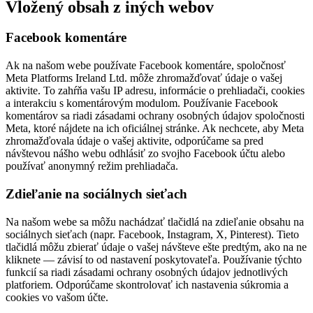
Vložený obsah z iných webov
Facebook komentáre
Ak na našom webe používate Facebook komentáre, spoločnosť
Meta Platforms Ireland Ltd. môže zhromažďovať údaje o vašej
aktivite. To zahŕňa vašu IP adresu, informácie o prehliadači, cookies
a interakciu s komentárovým modulom. Používanie Facebook
komentárov sa riadi zásadami ochrany osobných údajov spoločnosti
Meta, ktoré nájdete na ich oficiálnej stránke. Ak nechcete, aby Meta
zhromažďovala údaje o vašej aktivite, odporúčame sa pred
návštevou nášho webu odhlásiť zo svojho Facebook účtu alebo
používať anonymný režim prehliadača.
Zdieľanie na sociálnych sieťach
Na našom webe sa môžu nachádzať tlačidlá na zdieľanie obsahu na
sociálnych sieťach (napr. Facebook, Instagram, X, Pinterest). Tieto
tlačidlá môžu zbierať údaje o vašej návšteve ešte predtým, ako na ne
kliknete — závisí to od nastavení poskytovateľa. Používanie týchto
funkcií sa riadi zásadami ochrany osobných údajov jednotlivých
platforiem. Odporúčame skontrolovať ich nastavenia súkromia a
cookies vo vašom účte.