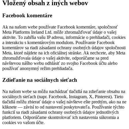
Vložený obsah z iných webov
Facebook komentáre
Ak na našom webe používate Facebook komentáre, spoločnosť
Meta Platforms Ireland Ltd. môže zhromažďovať údaje o vašej
aktivite. To zahŕňa vašu IP adresu, informácie o prehliadači, cookies
a interakciu s komentárovým modulom. Používanie Facebook
komentárov sa riadi zásadami ochrany osobných údajov spoločnosti
Meta, ktoré nájdete na ich oficiálnej stránke. Ak nechcete, aby Meta
zhromažďovala údaje o vašej aktivite, odporúčame sa pred
návštevou nášho webu odhlásiť zo svojho Facebook účtu alebo
používať anonymný režim prehliadača.
Zdieľanie na sociálnych sieťach
Na našom webe sa môžu nachádzať tlačidlá na zdieľanie obsahu na
sociálnych sieťach (napr. Facebook, Instagram, X, Pinterest). Tieto
tlačidlá môžu zbierať údaje o vašej návšteve ešte predtým, ako na ne
kliknete — závisí to od nastavení poskytovateľa. Používanie týchto
funkcií sa riadi zásadami ochrany osobných údajov jednotlivých
platforiem. Odporúčame skontrolovať ich nastavenia súkromia a
cookies vo vašom účte.