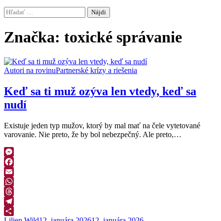
Hľadať:
Značka:
toxické správanie
Autori na rovinu
Partnerské krízy a riešenia
Keď sa ti muž ozýva len vtedy, keď sa
nudí
Existuje jeden typ mužov, ktorý by mal mať na čele vytetované
varovanie. Nie preto, že by bol nebezpečný. Ale preto,…
Messenger
Facebook
Email
WhatsApp
Threads
Telegram
Lilien Wild
12. januára 2026
12. januára 2026
Zdieľať