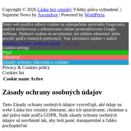
Copyright © 2026
Láska bez cenzúry
Všetky práva vyhradené. |
Supreme News by
Ascendoor
| Powered by
WordPress
.
Tento web používa súbory cookies na zabezpečenie správneho fungovania,
analýzu návštevnosti a zobrazovanie reklám prostredníctvom Google
AdSense. Niektoré cookies sú nevyhnutné, iné môžete odmietnuť alebo
povoliť podľa vlastných preferencií. Viac informácií nájdete v našich
Zásadách ochrany osobných údajov
.
Čítať viac
Cookies settings
Prijať
Odmietnuť
Zásady ochrany súkromia a cookies
Privacy & Cookies policy
Cookies list
Cookie name
Active
Zásady ochrany osobných údajov
Tieto Zásady ochrany osobných údajov vysvetľujú, aké údaje na
webe Láska bez cenzúry zbierame, ako ich spracúvame, chránime a
aké práva máte podľa GDPR. Naše zásady ochrany osobných
údajov sú navrhnuté tak, aby boli jasné, transparentné a ľahko
pochopiteľné.