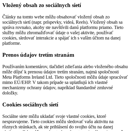
Vložený obsah zo sociálnych sietí
Články na tomto webe môžu obsahovať vložený obsah zo
sociálnych sietí (napr. príspevky, videá, Reels). Vložený obsah sa
správa rovnako, akoby ste navštívili danú platformu priamo. Tieto
služby môžu zhromažďovať údaje o vašej aktivite, používať
cookies, sledovať interakcie a spájať ich s vaším účtom na danej
platforme.
Prenos údajov tretím stranám
Používaním komentárov, tlačidiel zdieľania alebo vloženého obsahu
môže dôjsť k prenosu údajov tretím stranám, najmä spoločnosti
Meta Platforms Ireland Ltd. Tieto spoločnosti môžu údaje spracúvať
mimo EÚ/EHP. V takom prípade sa uplatňujú ich vlastné
mechanizmy ochrany údajov, napríklad štandardné zmluvné
doložky.
Cookies sociálnych sietí
Sociálne siete môžu ukladať svoje vlastné cookies, ktoré
nespravujeme. Tieto cookies môžu sledovať vašu aktivitu na
rôznych stránkach, ak ste prihlásení do svojho účtu na danej