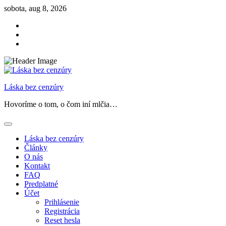
Skip
sobota, aug 8, 2026
to
Facebook
content
Instagram
Threads
Láska bez cenzúry
Hovoríme o tom, o čom iní mlčia…
Láska bez cenzúry
Články
O nás
Kontakt
FAQ
Predplatné
Účet
Prihlásenie
Registrácia
Reset hesla