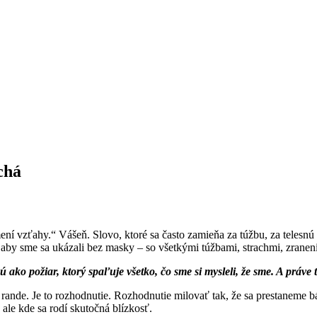
chá
 mení vzťahy.“ Vášeň. Slovo, ktoré sa často zamieňa za túžbu, za telesnú
, aby sme sa ukázali bez masky – so všetkými túžbami, strachmi, zranen
ú ako požiar, ktorý spaľuje všetko, čo sme si mysleli, že sme. A práve
é rande. Je to rozhodnutie. Rozhodnutie milovať tak, že sa prestaneme b
 ale kde sa rodí skutočná blízkosť.