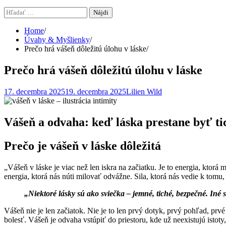
Hľadať:
Home
Úvahy & Myšlienky
Prečo hrá vášeň dôležitú úlohu v láske
Prečo hrá vášeň dôležitú úlohu v láske
17. decembra 2025
19. decembra 2025
Lilien Wild
Vášeň a odvaha: keď láska prestane byť ti
Prečo je vášeň v láske dôležitá
„Vášeň v láske je viac než len iskra na začiatku. Je to energia, ktorá
energia, ktorá nás núti milovať odvážne. Sila, ktorá nás vedie k tomu
„Niektoré lásky sú ako sviečka – jemné, tiché, bezpečné. Iné s
Vášeň nie je len začiatok. Nie je to len prvý dotyk, prvý pohľad, prv
bolesť. Vášeň je odvaha vstúpiť do priestoru, kde už neexistujú istoty,