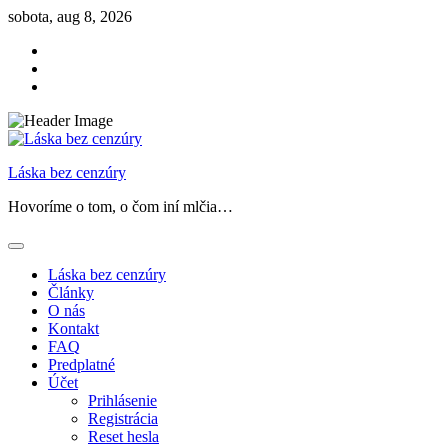
Skip
sobota, aug 8, 2026
to
Facebook
content
Instagram
Threads
Láska bez cenzúry
Hovoríme o tom, o čom iní mlčia…
Láska bez cenzúry
Články
O nás
Kontakt
FAQ
Predplatné
Účet
Prihlásenie
Registrácia
Reset hesla