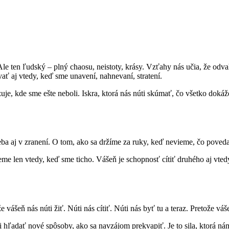
le ten ľudský – plný chaosu, neistoty, krásy. Vzťahy nás učia, že odva
ať aj vtedy, keď sme unavení, nahnevaní, stratení.
zuje, kde sme ešte neboli. Iskra, ktorá nás núti skúmať, čo všetko doká
 seba aj v zranení. O tom, ako sa držíme za ruky, keď nevieme, čo pove
eme len vtedy, keď sme ticho. Vášeň je schopnosť cítiť druhého aj vted
e vášeň nás núti žiť. Núti nás cítiť. Núti nás byť tu a teraz. Pretože 
ti hľadať nové spôsoby, ako sa navzájom prekvapiť. Je to sila, ktorá ná