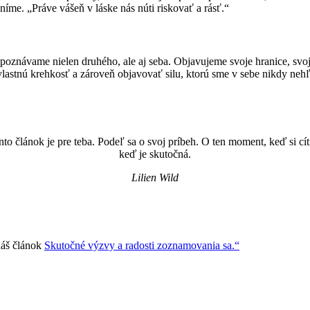
níme. „Práve vášeň v láske nás núti riskovať a rásť.“
znávame nielen druhého, ale aj seba. Objavujeme svoje hranice, svoje st
vlastnú krehkosť a zároveň objavovať silu, ktorú sme v sebe nikdy nehľ
ento článok je pre teba. Podeľ sa o svoj príbeh. O ten moment, keď si cítil
keď je skutočná.
Lilien Wild
 náš článok
Skutočné výzvy a radosti zoznamovania sa.“