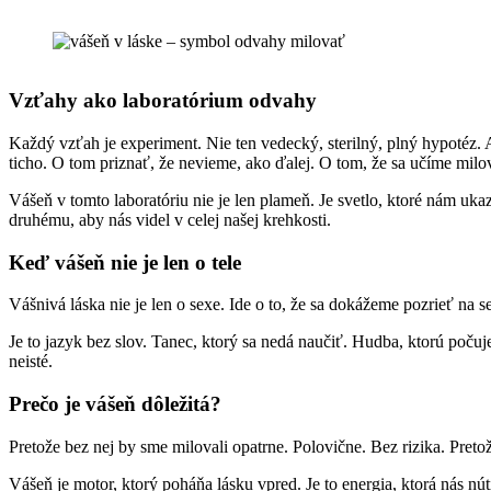
Vzťahy ako laboratórium odvahy
Každý vzťah je experiment. Nie ten vedecký, sterilný, plný hypotéz. A
ticho. O tom priznať, že nevieme, ako ďalej. O tom, že sa učíme milov
Vášeň v tomto laboratóriu nie je len plameň. Je svetlo, ktoré nám uka
druhému, aby nás videl v celej našej krehkosti.
Keď vášeň nie je len o tele
Vášnivá láska nie je len o sexe. Ide o to, že sa dokážeme pozrieť na
Je to jazyk bez slov. Tanec, ktorý sa nedá naučiť. Hudba, ktorú počuj
neisté.
Prečo je vášeň dôležitá?
Pretože bez nej by sme milovali opatrne. Polovične. Bez rizika. Pretož
Vášeň je motor, ktorý poháňa lásku vpred. Je to energia, ktorá nás nú