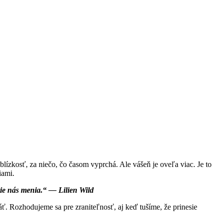
 blízkosť, za niečo, čo časom vyprchá. Ale vášeň je oveľa viac. Je to
iami.
 tie nás menia.“ — Lilien Wild
áť. Rozhodujeme sa pre zraniteľnosť, aj keď tušíme, že prinesie