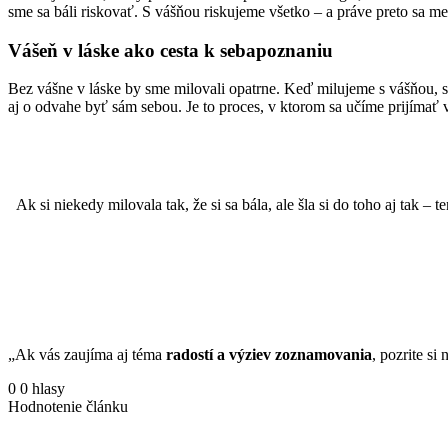
sme sa báli riskovať. S vášňou riskujeme všetko – a práve preto sa me
Vášeň v láske ako cesta k sebapoznaniu
Bez vášne v láske by sme milovali opatrne. Keď milujeme s vášňou, spo
aj o odvahe byť sám sebou. Je to proces, v ktorom sa učíme prijímať 
Ak si niekedy milovala tak, že si sa bála, ale šla si do toho aj tak – t
„Ak vás zaujíma aj téma
radostí a výziev zoznamovania
, pozrite si
0
0
hlasy
Hodnotenie článku