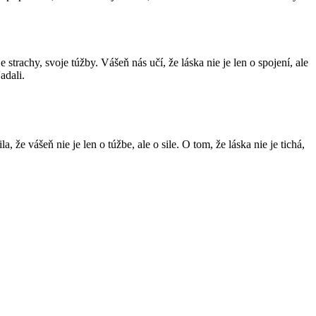
rachy, svoje túžby. Vášeň nás učí, že láska nie je len o spojení, ale
adali.
a, že vášeň nie je len o túžbe, ale o sile. O tom, že láska nie je tichá,