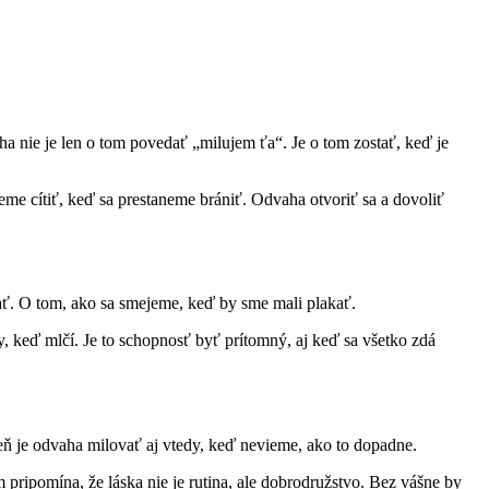
ha nie je len o tom povedať „milujem ťa“. Je o tom zostať, keď je
žeme cítiť, keď sa prestaneme brániť. Odvaha otvoriť sa a dovoliť
dať. O tom, ako sa smejeme, keď by sme mali plakať.
y, keď mlčí. Je to schopnosť byť prítomný, aj keď sa všetko zdá
vášeň je odvaha milovať aj vtedy, keď nevieme, ako to dopadne.
m pripomína, že láska nie je rutina, ale dobrodružstvo. Bez vášne by