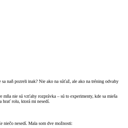
 sa naň pozreli inak? Nie ako na súťaž, ale ako na tréning odvahy
e mňa nie sú vzťahy rozprávka – sú to experimenty, kde sa mieša
 hrať rolu, ktorá mi nesedí.
 že niečo nesedí. Mala som dve možnosti: