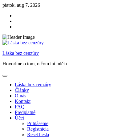
Skip
piatok, aug 7, 2026
to
Facebook
content
Instagram
Threads
Láska bez cenzúry
Hovoríme o tom, o čom iní mlčia…
Láska bez cenzúry
Články
O nás
Kontakt
FAQ
Predplatné
Účet
Prihlásenie
Registrácia
Reset hesla