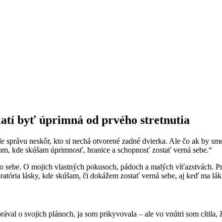
atí byť úprimná od prvého stretnutia
le správu neskôr, kto si nechá otvorené zadné dvierka. Ale čo ak by sme
m, kde skúšam úprimnosť, hranice a schopnosť zostať verná sebe.“
o sebe. O mojich vlastných pokusoch, pádoch a malých víťazstvách. Pr
oratória lásky, kde skúšam, či dokážem zostať verná sebe, aj keď ma láka
ával o svojich plánoch, ja som prikyvovala – ale vo vnútri som cítila,