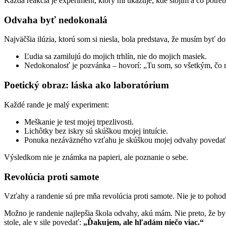
Každá reakcia je experiment, ktorý mi ukazuje, kde stojím a čo potre
Odvaha byť nedokonalá
Najväčšia ilúzia, ktorú som si niesla, bola predstava, že musím byť d
Ľudia sa zamilujú do mojich trhlín, nie do mojich masiek.
Nedokonalosť je pozvánka – hovorí: „Tu som, so všetkým, čo
Poetický obraz: láska ako laboratórium
Každé rande je malý experiment:
Meškanie je test mojej trpezlivosti.
Lichôtky bez iskry sú skúškou mojej intuície.
Ponuka nezáväzného vzťahu je skúškou mojej odvahy povedať
Výsledkom nie je známka na papieri, ale poznanie o sebe.
Revolúcia proti samote
Vzťahy a randenie sú pre mňa revolúcia proti samote. Nie je to pohodl
Možno je randenie najlepšia škola odvahy, akú mám. Nie preto, že by 
stole, ale v sile povedať:
„Ďakujem, ale hľadám niečo viac.“