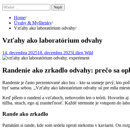
Hľadať:
Home
Úvahy & Myšlienky
Vzťahy ako laboratórium odvahy
Vzťahy ako laboratórium odvahy
14. decembra 2025
18. decembra 2025
Lilien Wild
Randenie ako zrkadlo odvahy: prečo sa opl
Randenie je často prezentované ako hra – kto sa usmeje prvý, kto poš
byť sama sebou. „Vzťahy ako laboratórium odvahy sú pre mňa miesto
Keď píšem o randení a vzťahoch, nehovorím len o teórii. Hovorím aj 
túžba, strach, ego aj zraniteľnosť. Každé stretnutie je vstupom do lab
Rande ako zrkadlo
Pamätám si rande, kde som sedela oproti niekomu v kaviarni. On rozpr