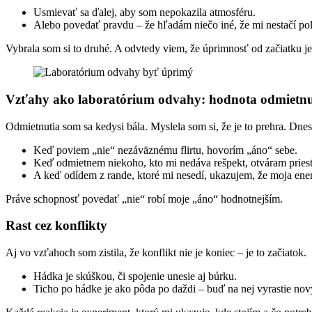
Usmievať sa ďalej, aby som nepokazila atmosféru.
Alebo povedať pravdu – že hľadám niečo iné, že mi nestačí po
Vybrala som si to druhé. A odvtedy viem, že úprimnosť od začiatku je r
Vzťahy ako laboratórium odvahy: hodnota odmietnu
Odmietnutia som sa kedysi bála. Myslela som si, že je to prehra. Dnes 
Keď poviem „nie“ nezáväznému flirtu, hovorím „áno“ sebe.
Keď odmietnem niekoho, kto mi nedáva rešpekt, otváram priest
A keď odídem z rande, ktoré mi nesedí, ukazujem, že moja ener
Práve schopnosť povedať „nie“ robí moje „áno“ hodnotnejším.
Rast cez konflikty
Aj vo vzťahoch som zistila, že konflikt nie je koniec – je to začiatok.
Hádka je skúškou, či spojenie unesie aj búrku.
Ticho po hádke je ako pôda po daždi – buď na nej vyrastie nov