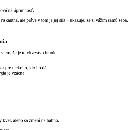
lovičná úprimnosť.
iskantná, ale práve v tom je jej sila – ukazuje, že si vážim samú seba.
tia
viem, že je to víťazstvo hraníc.
or pre niekoho, kto ho dá.
gia je vzácna.
ý kvet, alebo sa zmení na bahno.