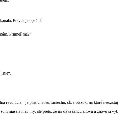
bujem.
okonalá. Pravda je opačná:
 mám. Prijmeš ma?“
 „nie“.
ná revolúcia – je plná chaosu, smiechu, sĺz a otázok, na ktoré neexist
som musela hrať hry, ale preto, že mi dáva šancu znovu a znovu si vyb